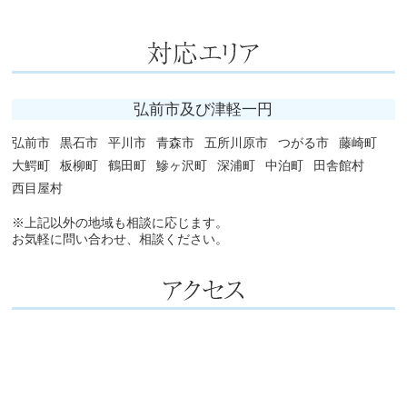
弘前市及び津軽一円
弘前市
黒石市
平川市
青森市
五所川原市
つがる市
藤崎町
大鰐町
板柳町
鶴田町
鰺ヶ沢町
深浦町
中泊町
田舎館村
西目屋村
※上記以外の地域も相談に応じます。
お気軽に問い合わせ、相談ください。