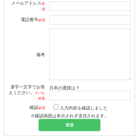
メールアドレス
必
須
電話番号
必須
備考
漢字一文字でお答
日本の通貨は？
えください。
スパム
対策
確認
入力内容を確認しました
必須
※確認画面は表示されず送信されます。