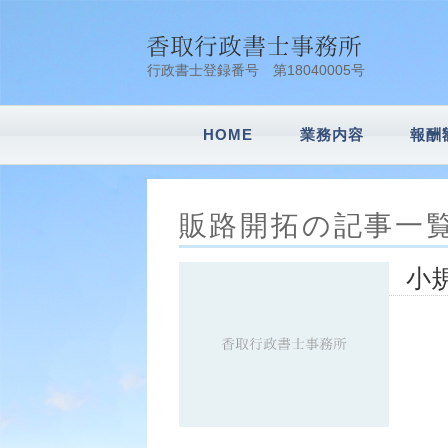
行政書士登録番号 第18040005号
HOME
業務内容
報酬
会社設立
車庫証明
建設業許可申請
風俗営業許可申
内容証明
農地転用
遺言書作成・相
相続業務
その他業務
販路開拓の記事一
小