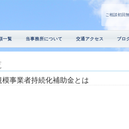
ご相談初回
額一覧
当事務所について
交通アクセス
ブロ
請
続手続
覧
規模事業者持続化補助金とは