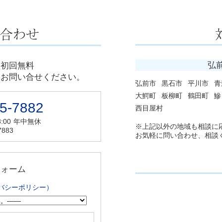
弘
談初回無料
にお問い合せください。
弘前市
黒石市
平川市
青
大鰐町
板柳町
鶴田町
鰺
5-7882
西目屋村
:00
年中無休
※上記以外の地域も相談に
7883
お気軽に問い合わせ、相談
フォーム
バシーポリシー）