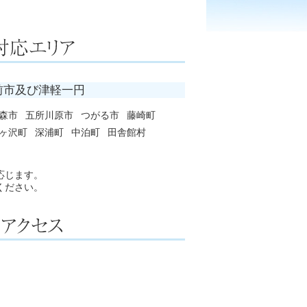
前市及び津軽一円
森市
五所川原市
つがる市
藤崎町
ヶ沢町
深浦町
中泊町
田舎館村
応じます。
ください。