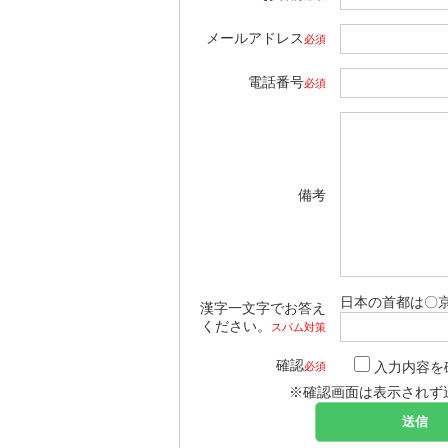
メールアドレス
必須
電話番号
必須
備考
日本の首都は〇
漢字一文字でお答え
ください。
スパム対策
確認
入力内容を
必須
※確認画面は表示されず