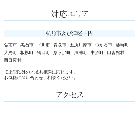
弘前市及び津軽一円
弘前市
黒石市
平川市
青森市
五所川原市
つがる市
藤崎町
大鰐町
板柳町
鶴田町
鰺ヶ沢町
深浦町
中泊町
田舎館村
西目屋村
※上記以外の地域も相談に応じます。
お気軽に問い合わせ、相談ください。