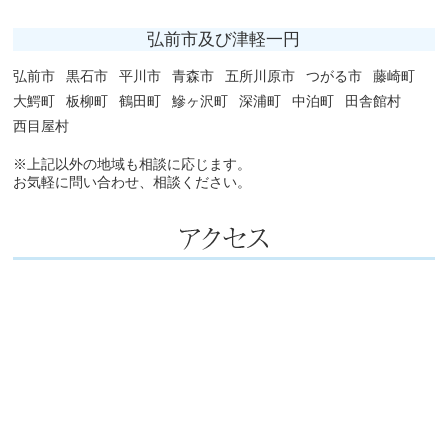
弘前市及び津軽一円
弘前市
黒石市
平川市
青森市
五所川原市
つがる市
藤崎町
大鰐町
板柳町
鶴田町
鰺ヶ沢町
深浦町
中泊町
田舎館村
西目屋村
※上記以外の地域も相談に応じます。
お気軽に問い合わせ、相談ください。