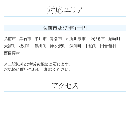
弘前市及び津軽一円
弘前市
黒石市
平川市
青森市
五所川原市
つがる市
藤崎町
大鰐町
板柳町
鶴田町
鰺ヶ沢町
深浦町
中泊町
田舎館村
西目屋村
※上記以外の地域も相談に応じます。
お気軽に問い合わせ、相談ください。