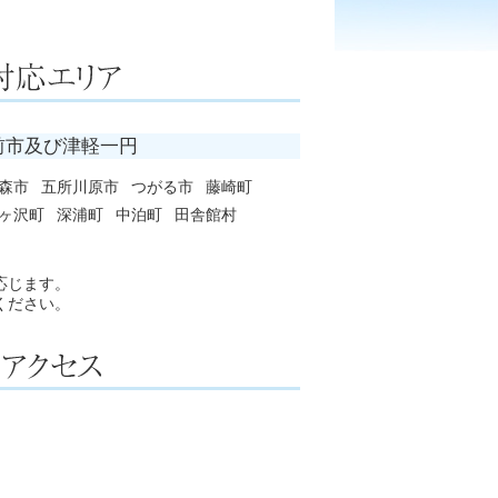
前市及び津軽一円
森市
五所川原市
つがる市
藤崎町
ヶ沢町
深浦町
中泊町
田舎館村
応じます。
ください。