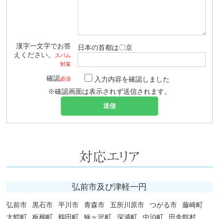
漢字一文字でお答
日本の首都は〇京
えください。
スパム
対策
確認
入力内容を確認しました
必須
※確認画面は表示されず送信されます。
弘前市及び津軽一円
弘前市
黒石市
平川市
青森市
五所川原市
つがる市
藤崎町
大鰐町
板柳町
鶴田町
鰺ヶ沢町
深浦町
中泊町
田舎館村