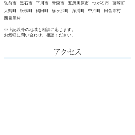
弘前市
黒石市
平川市
青森市
五所川原市
つがる市
藤崎町
大鰐町
板柳町
鶴田町
鰺ヶ沢町
深浦町
中泊町
田舎館村
西目屋村
※上記以外の地域も相談に応じます。
お気軽に問い合わせ、相談ください。