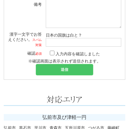
備考
漢字一文字でお答
日本の国旗は白と？
えください。
スパム
対策
確認
入力内容を確認しました
必須
※確認画面は表示されず送信されます。
弘前市及び津軽一円
弘前市
黒石市
平川市
青森市
五所川原市
つがる市
藤崎町