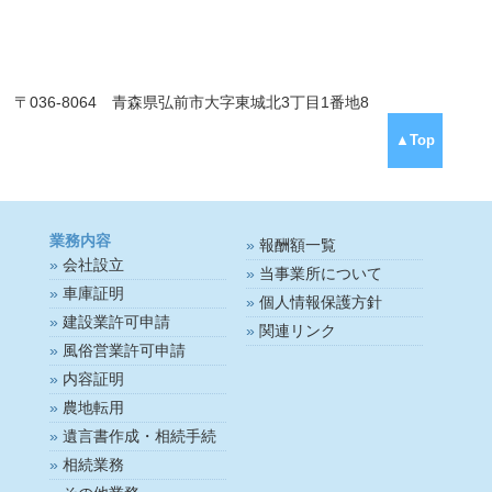
〒036-8064 青森県弘前市大字東城北3丁目1番地8
▲Top
業務内容
報酬額一覧
会社設立
当事業所について
車庫証明
個人情報保護方針
建設業許可申請
関連リンク
風俗営業許可申請
内容証明
農地転用
遺言書作成・相続手続
相続業務