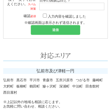
日本の国旗は白と？
えください。
スパム
対策
確認
入力内容を確認しました
必須
※確認画面は表示されず送信されます。
弘前市及び津軽一円
弘前市
黒石市
平川市
青森市
五所川原市
つがる市
藤崎町
大鰐町
板柳町
鶴田町
鰺ヶ沢町
深浦町
中泊町
田舎館村
西目屋村
※上記以外の地域も相談に応じます。
お気軽に問い合わせ、相談ください。