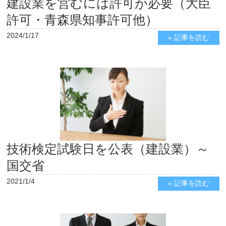
建設業を営むには許可が必要（大臣
許可・青森県知事許可他）
2024/1/17
» 記事を読む
技術検定試験日を公表（建設業）～
国交省
2021/1/4
» 記事を読む