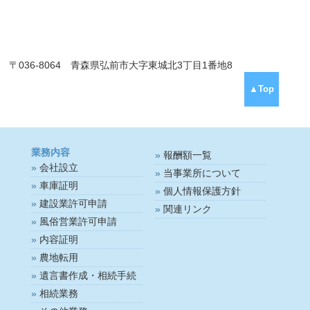
〒036-8064 青森県弘前市大字東城北3丁目1番地8
▲Top
業務内容
報酬額一覧
会社設立
当事業所について
車庫証明
個人情報保護方針
建設業許可申請
関連リンク
風俗営業許可申請
内容証明
農地転用
遺言書作成・相続手続
相続業務