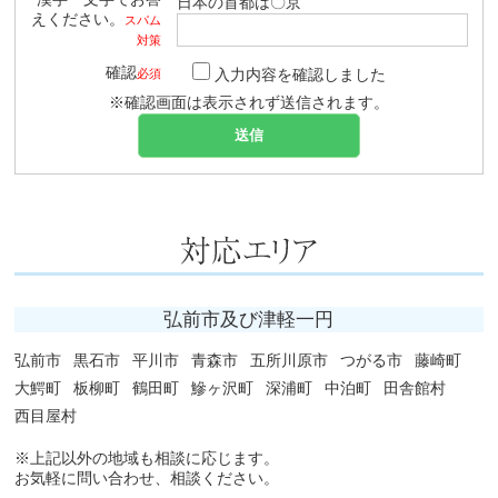
日本の首都は〇京
えください。
スパム
対策
確認
入力内容を確認しました
必須
※確認画面は表示されず送信されます。
弘前市及び津軽一円
弘前市
黒石市
平川市
青森市
五所川原市
つがる市
藤崎町
大鰐町
板柳町
鶴田町
鰺ヶ沢町
深浦町
中泊町
田舎館村
西目屋村
※上記以外の地域も相談に応じます。
お気軽に問い合わせ、相談ください。