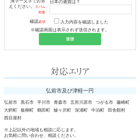
漢字一文字でお答
日本の通貨は？
えください。
スパム
対策
確認
入力内容を確認しました
必須
※確認画面は表示されず送信されます。
弘前市及び津軽一円
弘前市
黒石市
平川市
青森市
五所川原市
つがる市
藤崎町
大鰐町
板柳町
鶴田町
鰺ヶ沢町
深浦町
中泊町
田舎館村
西目屋村
※上記以外の地域も相談に応じます。
お気軽に問い合わせ、相談ください。