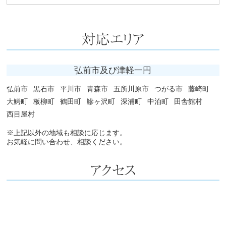
弘前市及び津軽一円
弘前市
黒石市
平川市
青森市
五所川原市
つがる市
藤崎町
大鰐町
板柳町
鶴田町
鰺ヶ沢町
深浦町
中泊町
田舎館村
西目屋村
※上記以外の地域も相談に応じます。
お気軽に問い合わせ、相談ください。