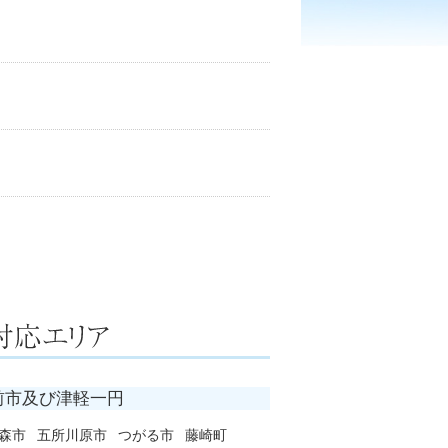
前市及び津軽一円
森市
五所川原市
つがる市
藤崎町