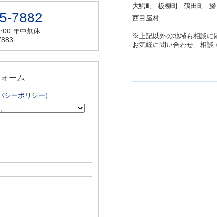
大鰐町
板柳町
鶴田町
鰺
5-7882
西目屋村
:00
年中無休
※上記以外の地域も相談に
7883
お気軽に問い合わせ、相談
フォーム
バシーポリシー）