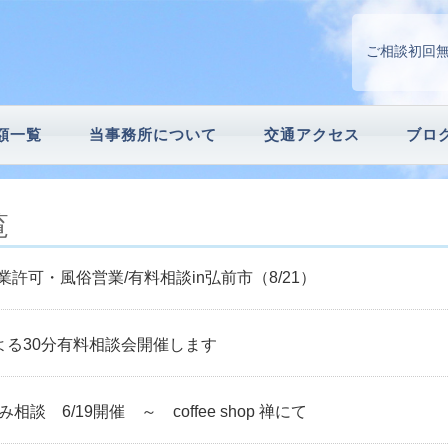
ご相談初回
額一覧
当事務所について
交通アクセス
ブロ
請
続手続
覧
許可・風俗営業/有料相談in弘前市（8/21）
よる30分有料相談会開催します
談 6/19開催 ～ coffee shop 禅にて