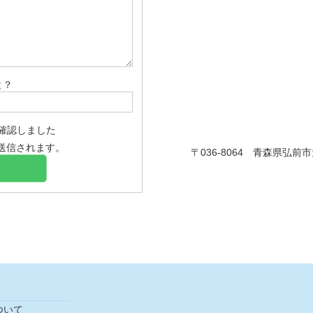
と？
確認しました
送信されます。
〒036-8064 青森県弘前
ついて