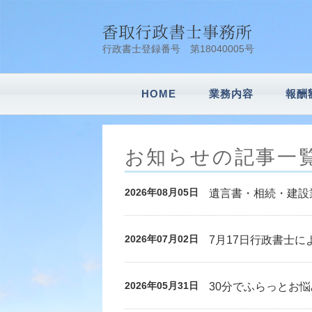
行政書士登録番号 第18040005号
HOME
業務内容
報酬
会社設立
車庫証明
建設業許可申請
風俗営業許可申
内容証明
農地転用
遺言書作成・相
相続業務
その他業務
お知らせの記事一
2026年08月05日
遺言書・相続・建設業
2026年07月02日
7月17日行政書士に
2026年05月31日
30分でふらっとお悩み相