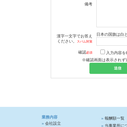
備考
日本の国旗は白
漢字一文字でお答え
ください。
スパム対策
確認
入力内容を
必須
※確認画面は表示されず
業務内容
報酬額一覧
会社設立
当事業所に