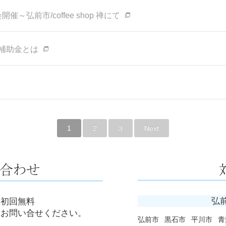
開催～弘前市/coffee shop 禅にて
補助金とは
1
2
3
Next
弘
談初回無料
にお問い合せください。
弘前市
黒石市
平川市
青