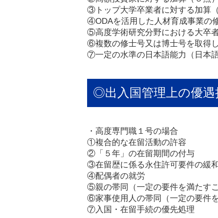
③トップ大学卒業者に対する加算
④ODAを活用した人材育成事業の
⑤高度学術研究分野における大卒
⑥複数の修士号又は博士号を取得
⑦一定の水準の日本語能力（日本
◎出入国管理上の優遇
・高度専門職１号の場合
①複合的な在留活動の許容
②「５年」の在留期間の付与
③在留歴に係る永住許可要件の緩
④配偶者の就労
⑤親の帯同（一定の要件を満たす
⑥家事使用人の帯同（一定の要件
⑦入国・在留手続の優先処理