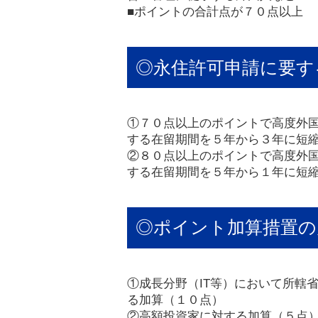
■ポイントの合計点が７０点以上
◎永住許可申請に要す
①７０点以上のポイントで高度外
する在留期間を５年から３年に短
②８０点以上のポイントで高度外
する在留期間を５年から１年に短
◎ポイント加算措置の
①成長分野（IT等）において所轄
る加算（１０点）
②高額投資家に対する加算（５点