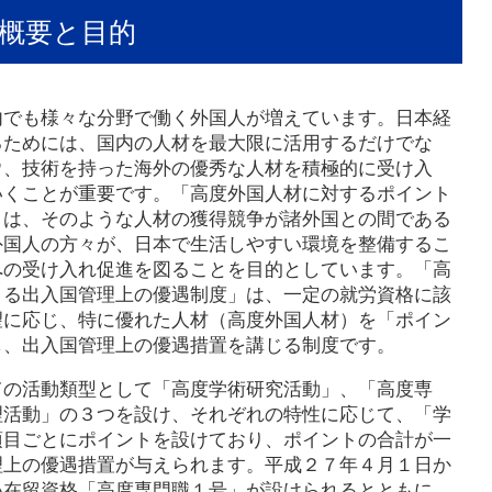
概要と目的
内でも様々な分野で働く外国人が増えています。日本経
るためには、国内の人材を最大限に活用するだけでな
ウ、技術を持った海外の優秀な人材を積極的に受け入
いくことが重要です。「高度外国人材に対するポイント
」は、そのような人材の獲得競争が諸外国との間である
外国人の方々が、日本で生活しやすい環境を整備するこ
への受け入れ促進を図ることを目的としています。「高
よる出入国管理上の優遇制度」は、一定の就労資格に該
望に応じ、特に優れた人材（高度外国人材）を「ポイン
し、出入国管理上の優遇措置を講じる制度です。
ての活動類型として「高度学術研究活動」、「高度専
理活動」の３つを設け、それぞれの特性に応じて、「学
項目ごとにポイントを設けており、ポイントの合計が一
理上の優遇措置が与えられます。平成２７年４月１日か
い在留資格「高度専門職１号」が設けられるとともに、