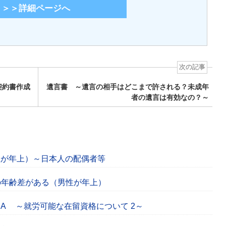
＞＞詳細ページへ
次の記事
契約書作成
遺言書 ～遺言の相手はどこまで許される？未成年
者の遺言は有効なの？～
性が年上）～日本人の配偶者等
の年齢差がある（男性が年上）
SA ～就労可能な在留資格について 2～