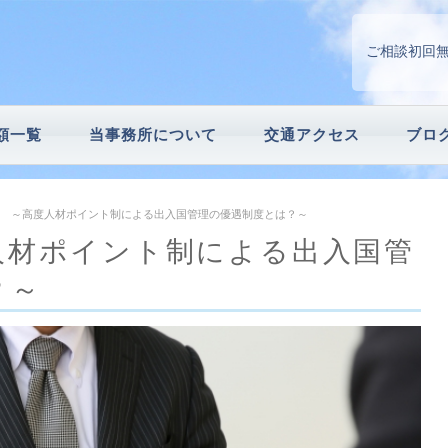
ご相談初回
額一覧
当事務所について
交通アクセス
ブロ
請
続手続
 ～高度人材ポイント制による出入国管理の優遇制度とは？～
人材ポイント制による出入国管
？～