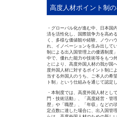
高度人材ポイント制の
・グローバル化が進む中、日本国
済を活性化し、国際競争力を高め
く、多様な価値観や経験、ノウハ
れ、イノベーションを生み出して
制による出入国管理上の優遇制度
中で、優れた能力や技術等をもつ
とにより、高度外国人材の我が国
度外国人材に対するポイント制に
当する外国人のうち、ご本人の希
ト制」という仕組みを通じて認定
・本制度では、高度外国人材とし
門・技術活動」、「高度経営・管
歴」や「職歴」、「年収」などの
定点数に達した場合に、出入国管
らは、高度外国人材のための新し