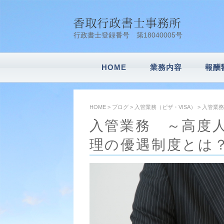
行政書士登録番号 第18040005号
HOME
業務内容
報酬
会社設立
車庫証明
建設業許可申請
風俗営業許可申
内容証明
農地転用
遺言書作成・相
相続業務
その他業務
HOME
>
ブログ
>
入管業務（ビザ・VISA）
>
入管業務
入管業務 ～高度
理の優遇制度とは