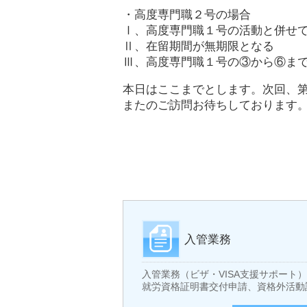
・高度専門職２号の場合
Ⅰ、高度専門職１号の活動と併せ
Ⅱ、在留期間が無期限となる
Ⅲ、高度専門職１号の③から⑥ま
本日はここまでとします。次回、
またのご訪問お待ちしております
入管業務
入管業務（ビザ・VISA支援サポー
就労資格証明書交付申請、資格外活動