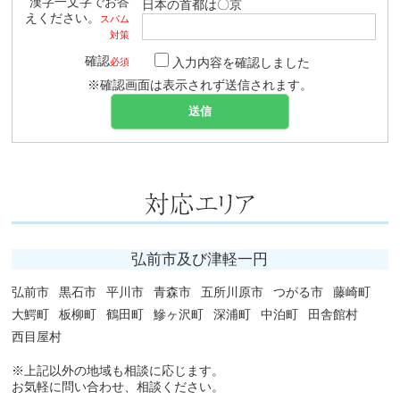
漢字一文字でお答
日本の首都は〇京
えください。
スパム
対策
確認
入力内容を確認しました
必須
※確認画面は表示されず送信されます。
弘前市及び津軽一円
弘前市
黒石市
平川市
青森市
五所川原市
つがる市
藤崎町
大鰐町
板柳町
鶴田町
鰺ヶ沢町
深浦町
中泊町
田舎館村
西目屋村
※上記以外の地域も相談に応じます。
お気軽に問い合わせ、相談ください。