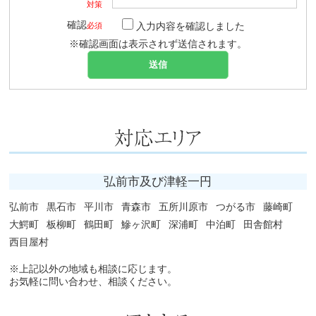
対策
確認
入力内容を確認しました
必須
※確認画面は表示されず送信されます。
弘前市及び津軽一円
弘前市
黒石市
平川市
青森市
五所川原市
つがる市
藤崎町
大鰐町
板柳町
鶴田町
鰺ヶ沢町
深浦町
中泊町
田舎館村
西目屋村
※上記以外の地域も相談に応じます。
お気軽に問い合わせ、相談ください。