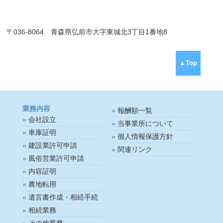
〒036-8064 青森県弘前市大字東城北3丁目1番地8
▲Top
業務内容
報酬額一覧
会社設立
当事業所について
車庫証明
個人情報保護方針
建設業許可申請
関連リンク
風俗営業許可申請
内容証明
農地転用
遺言書作成・相続手続
相続業務