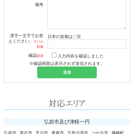
備考
漢字一文字でお答
日本の首都は〇京
えください。
スパム
対策
確認
入力内容を確認しました
必須
※確認画面は表示されず送信されます。
弘前市及び津軽一円
弘前市
黒石市
平川市
青森市
五所川原市
つがる市
藤崎町