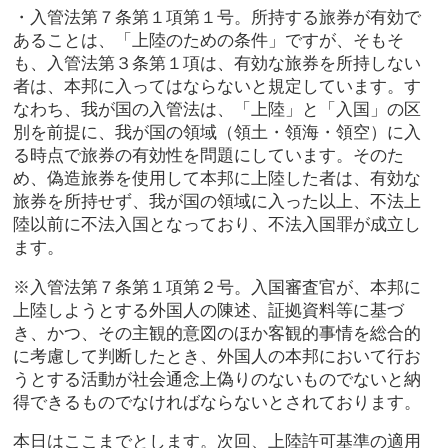
・入管法第７条第１項第１号。所持する旅券が有効で
あることは、「上陸のための条件」ですが、そもそ
も、入管法第３条第１項は、有効な旅券を所持しない
者は、本邦に入ってはならないと規定しています。す
なわち、我が国の入管法は、「上陸」と「入国」の区
別を前提に、我が国の領域（領土・領海・領空）に入
る時点で旅券の有効性を問題にしています。そのた
め、偽造旅券を使用して本邦に上陸した者は、有効な
旅券を所持せず、我が国の領域に入った以上、不法上
陸以前に不法入国となっており、不法入国罪が成立し
ます。
※入管法第７条第１項第２号。入国審査官が、本邦に
上陸しようとする外国人の陳述、証拠資料等に基づ
き、かつ、その主観的意図のほか客観的事情を総合的
に考慮して判断したとき、外国人の本邦において行お
うとする活動が社会通念上偽りのないものでないと納
得できるものでなければならないとされております。
本日はここまでとします。次回、上陸許可基準の適用