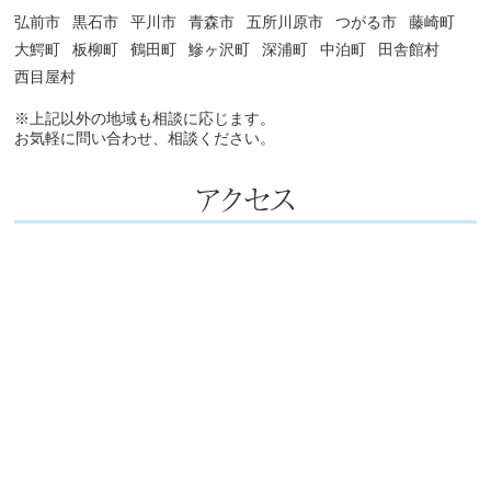
弘前市
黒石市
平川市
青森市
五所川原市
つがる市
藤崎町
大鰐町
板柳町
鶴田町
鰺ヶ沢町
深浦町
中泊町
田舎館村
西目屋村
※上記以外の地域も相談に応じます。
お気軽に問い合わせ、相談ください。