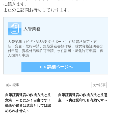
に続きます。
またのご訪問お待ちしております。
入管業務
入管業務（ビザ・VISA支援サポート）在留資格認定・更
新・変更・取得申請、短期滞在書類作成、就労資格証明書交
付申請、資格外活動許可申請、永住許可・帰化許可申請、再
入国許可申請
＞＞詳細ページへ
前の記事
次の記事
自筆証書遺言の作成方法と注
自筆証書遺言の作成方法と注意
意点 ～とにかく自書です！
点 ～実は認印でも有効です～
録画や録音は遺言としては認
められません～