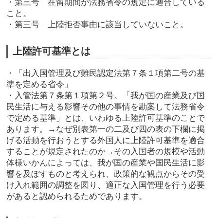
・第三号 在留期間が法務省令の規定に適合している
こと。
・第三号 上陸拒否事由に該当していないこと。
上陸許可基準とは
・「出入国管理及び難民認定法第７条１項第二号の基
準を定める省令」
・入管法第７条第１項第２号。「我が国の産業及び国
民生活に与える影響その他の事情を勘案して法務省令
で定める基準」とは、いわゆる上陸許可基準のことで
あります。→なぜ別表第一の二及び四の表の下欄に掲
げる活動を行おうとする外国人に上陸許可基準を適合
することが規定されたのか→その入国者の規模や活動
体様いかんによっては、我が国の産業や国民生活に影
響を及ぼすものと考えられ、政策的な観点からその受
け入れ範囲の調整を図り、適正な入国管理を行う必要
があると認められるためであります。