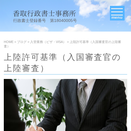
menu
行政書士登録番号 第18040005号
HOME
>
ブログ
>
入管業務（ビザ・VISA）
>
上陸許可基準（入国審査官の上陸審
査）
上陸許可基準（入国審査官の
上陸審査）