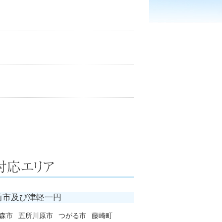
前市及び津軽一円
森市
五所川原市
つがる市
藤崎町