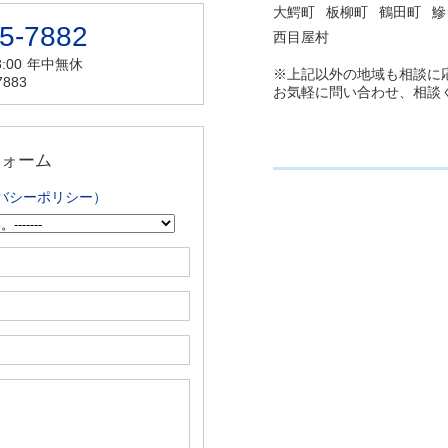
大鰐町
板柳町
鶴田町
鰺
5-7882
西目屋村
:00
年中無休
※上記以外の地域も相談に
7883
お気軽に問い合わせ、相談
フォーム
バシーポリシー）