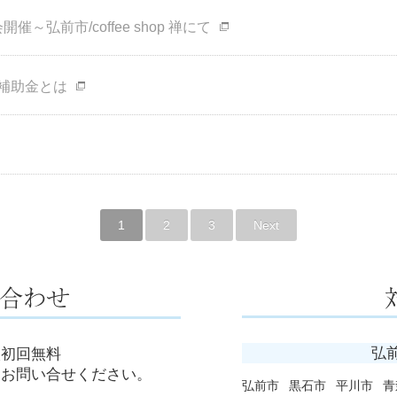
開催～弘前市/coffee shop 禅にて
補助金とは
1
2
3
Next
弘
談初回無料
にお問い合せください。
弘前市
黒石市
平川市
青