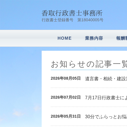
行政書士登録番号 第18040005号
HOME
業務内容
報酬
会社設立
車庫証明
建設業許可申請
風俗営業許可申
内容証明
農地転用
遺言書作成・相
相続業務
その他業務
お知らせの記事一
2026年08月05日
遺言書・相続・建設業
2026年07月02日
7月17日行政書士に
2026年05月31日
30分でふらっとお悩み相