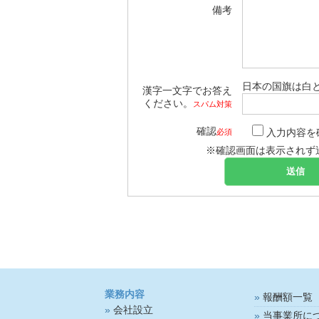
備考
日本の国旗は白
漢字一文字でお答え
ください。
スパム対策
確認
入力内容を
必須
※確認画面は表示されず
業務内容
報酬額一覧
会社設立
当事業所に