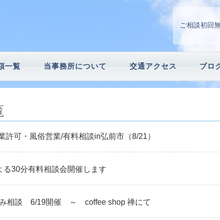
ご相談初回
額一覧
当事務所について
交通アクセス
ブロ
請
続手続
覧
許可・風俗営業/有料相談in弘前市（8/21）
よる30分有料相談会開催します
談 6/19開催 ～ coffee shop 禅にて