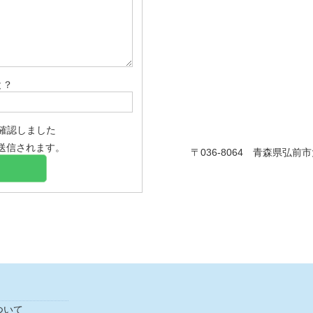
と？
確認しました
送信されます。
〒036-8064 青森県弘前
ついて