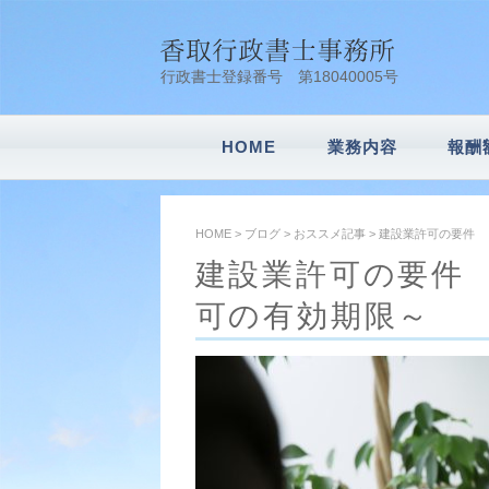
行政書士登録番号 第18040005号
HOME
業務内容
報酬
会社設立
車庫証明
建設業許可申請
風俗営業許可申
内容証明
農地転用
遺言書作成・相
相続業務
その他業務
HOME
>
ブログ
>
おススメ記事
>
建設業許可の要件 
建設業許可の要件 
可の有効期限～