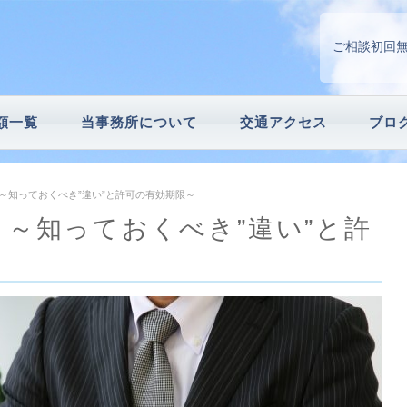
ご相談初回
額一覧
当事務所について
交通アクセス
ブロ
請
続手続
～知っておくべき”違い”と許可の有効期限～
～知っておくべき”違い”と許