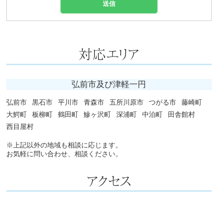
弘前市及び津軽一円
弘前市
黒石市
平川市
青森市
五所川原市
つがる市
藤崎町
大鰐町
板柳町
鶴田町
鰺ヶ沢町
深浦町
中泊町
田舎館村
西目屋村
※上記以外の地域も相談に応じます。
お気軽に問い合わせ、相談ください。