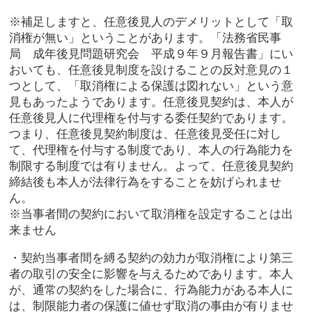
※補足しますと、任意後見人のデメリットとして「取
消権が無い」ということがあります。「法務省民事
局 成年後見問題研究会 平成９年９月報告書」にい
おいても、任意後見制度を設けることの反対意見の１
つとして、「取消権による保護は図れない」という意
見もあったようであります。任意後見契約は、本人が
任意後見人に代理権を付与する委任契約であります。
つまり、任意後見契約制度は、任意後見受任に対し
て、代理権を付与する制度であり、本人の行為能力を
制限する制度では有りません。よって、任意後見契約
締結後も本人が法律行為をすることを妨げられませ
ん。
※当事者間の契約において取消権を設定することは出
来ません
・契約当事者間を縛る契約の効力が取消権により第三
者の取引の安全に影響を与えるためであります。本人
が、通常の契約をした場合に、行為能力がある本人に
は、制限能力者の保護に値せず取消の事由が有りませ