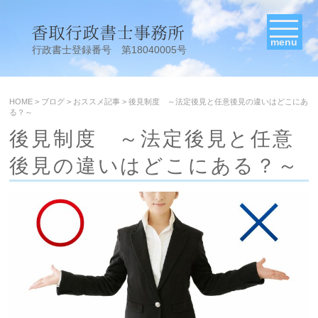
menu
行政書士登録番号 第18040005号
HOME
>
ブログ
>
おススメ記事
>
後見制度 ～法定後見と任意後見の違いはどこにあ
る？～
後見制度 ～法定後見と任意
後見の違いはどこにある？～