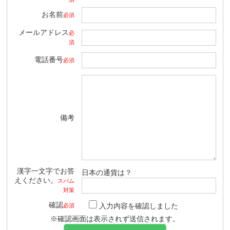
お名前
必須
メールアドレス
必
須
電話番号
必須
備考
漢字一文字でお答
日本の通貨は？
えください。
スパム
対策
確認
入力内容を確認しました
必須
※確認画面は表示されず送信されます。