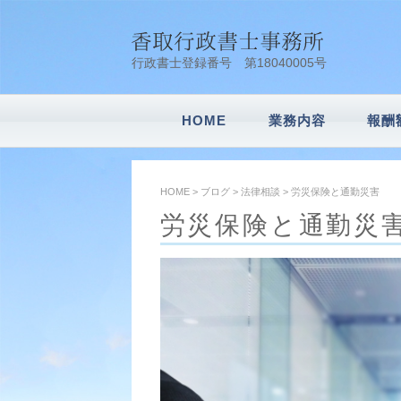
行政書士登録番号 第18040005号
HOME
業務内容
報酬
会社設立
車庫証明
建設業許可申請
風俗営業許可申
内容証明
農地転用
遺言書作成・相
相続業務
その他業務
HOME
>
ブログ
>
法律相談
>
労災保険と通勤災害
労災保険と通勤災