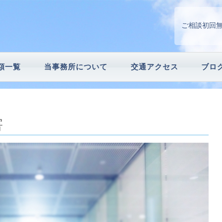
ご相談初回
額一覧
当事務所について
交通アクセス
ブロ
請
続手続
害