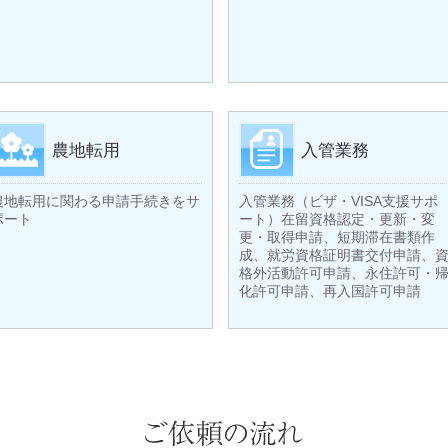
農地転用
入管業務
農地転用に関わる申請手続きをサ
入管業務（ビザ・VISA支援サポ
ポート
ート）在留資格認定・更新・変
更・取得申請、短期滞在書類作
成、就労資格証明書交付申請、
格外活動許可申請、永住許可・
化許可申請、再入国許可申請