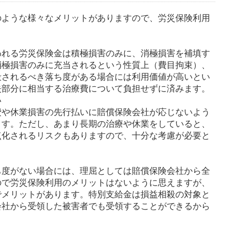
のような様々なメリットがありますので、労災保険利用
。
われる労災保険金は積極損害のみに、消極損害を補填す
消極損害のみに充当されるという性質上（費目拘束）、
殺されるべき落ち度がある場合には利用価値が高いとい
失部分に相当する治療費について負担せずに済みます。
い
費や休業損害の先行払いに賠償保険会社が応じないよう
ます。ただし、あまり長期の治療や休業をしていると、
点化されるリスクもありますので、十分な考慮が必要と
ち度がない場合には、理屈としては賠償保険会社から全
ので労災保険利用のメリットはないように思えますが、
でメリットがあります。特別支給金は損益相殺の対象と
会社から受領した被害者でも受領することができるから