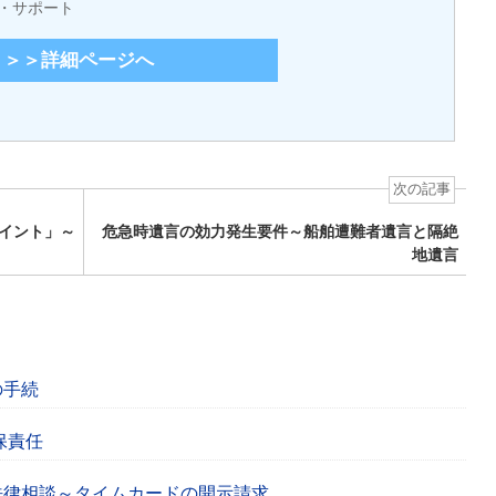
・サポート
＞＞詳細ページへ
次の記事
イント」～
危急時遺言の効力発生要件～船舶遭難者遺言と隔絶
地遺言
の手続
保責任
法律相談～タイムカードの開示請求