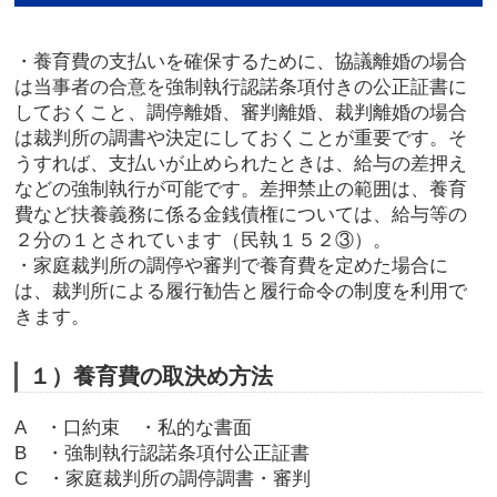
・養育費の支払いを確保するために、協議離婚の場合
は当事者の合意を強制執行認諾条項付きの公正証書に
しておくこと、調停離婚、審判離婚、裁判離婚の場合
は裁判所の調書や決定にしておくことが重要です。そ
うすれば、支払いが止められたときは、給与の差押え
などの強制執行が可能です。差押禁止の範囲は、養育
費など扶養義務に係る金銭債権については、給与等の
２分の１とされています（民執１５２③）。
・家庭裁判所の調停や審判で養育費を定めた場合に
は、裁判所による履行勧告と履行命令の制度を利用で
きます。
１）養育費の取決め方法
A ・口約束 ・私的な書面
B ・強制執行認諾条項付公正証書
C ・家庭裁判所の調停調書・審判