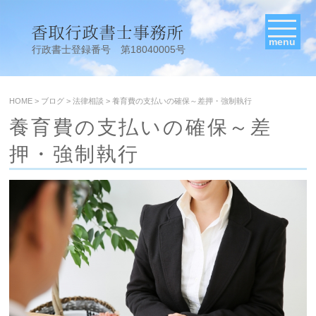
menu
行政書士登録番号 第18040005号
HOME
>
ブログ
>
法律相談
>
養育費の支払いの確保～差押・強制執行
養育費の支払いの確保～差
押・強制執行