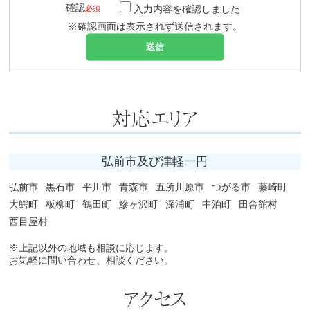
確認
入力内容を確認しました
必須
※確認画面は表示されず送信されます。
弘前市及び津軽一円
弘前市
黒石市
平川市
青森市
五所川原市
つがる市
藤崎町
大鰐町
板柳町
鶴田町
鰺ヶ沢町
深浦町
中泊町
田舎館村
西目屋村
※上記以外の地域も相談に応じます。
お気軽に問い合わせ、相談ください。