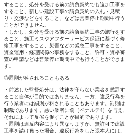
すること、処分を受ける前の請負契約でも追加工事を
すること、新しい建設工事の請負契約の入札・見積
り・交渉などをすること、などは営業停止期間中行う
ことができません。
・しかし、処分を受ける前の請負契約工事の施行をす
ること、施工ミスやアフターサービス保証に基づく修
繕工事をすること、災害などの緊急工事をすること、
資金運用・経理関係の事務をすること、許可・資格審
査の申請などは営業停止期間中でも行うことができま
す。
◎罰則が科されることもある
・前述した監督処分は、法律を守らない業者を懲罰す
ること自体が目的ではありません。一方、違反行為を
行う業者には罰則が科されることもあります。罰則は
制裁であります。悪い業者に罰（ペナルテｲ）を与え、
それによって反省を促すことが目的であります。
・罰則は違反内容により異なりますが、無許可で建設
工事を請け負った場合、違反行為をした張本人には、