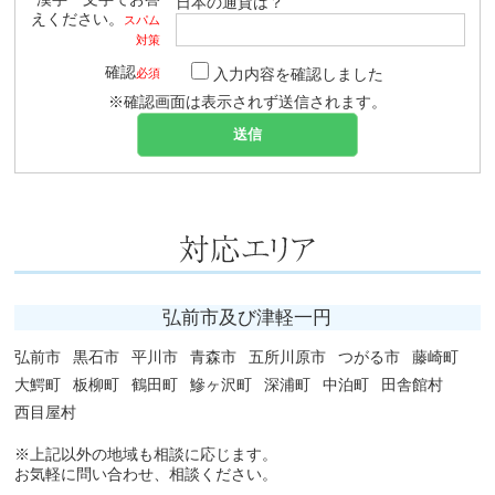
日本の通貨は？
えください。
スパム
対策
確認
入力内容を確認しました
必須
※確認画面は表示されず送信されます。
弘前市及び津軽一円
弘前市
黒石市
平川市
青森市
五所川原市
つがる市
藤崎町
大鰐町
板柳町
鶴田町
鰺ヶ沢町
深浦町
中泊町
田舎館村
西目屋村
※上記以外の地域も相談に応じます。
お気軽に問い合わせ、相談ください。