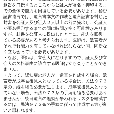
趣旨を口授するところから公証人が署名・押印するま
での全体で能力を回復している必要があります。秘密
証書遺言では、遺言書本文の作成と遺言証書を封じた
封書を公証人及び証人２人以上の前に提出し、公証人
が署名押印するまでの間に時間が空く可能性がありま
すが、封書を公証人に提出したときに、能力を回復し
ている必要があると考えられます。医師は、遺言者が
それぞれ能力を有していなければならない間、間断な
く立ち会っている必要があります。
・なお、医師は、立会人になりますので、証人及び立
会人の欠格事由に該当する医師は立ち会うことができ
ません。
・よって、認知症の老人が、遺言を作成する場合、遺
言者が成年被後見人となっている場合は、民法９７３
条の手続を経る必要が生じます。成年被後見人となっ
ていない場合、民法９７３条の手続を経る必要はあり
ませんが、後日遺言の無効が争われるリスクを軽減す
るには、民法９７３条の手続に従って作成する方が良
いと思われます。