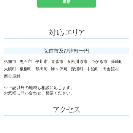
弘前市及び津軽一円
弘前市
黒石市
平川市
青森市
五所川原市
つがる市
藤崎町
大鰐町
板柳町
鶴田町
鰺ヶ沢町
深浦町
中泊町
田舎館村
西目屋村
※上記以外の地域も相談に応じます。
お気軽に問い合わせ、相談ください。