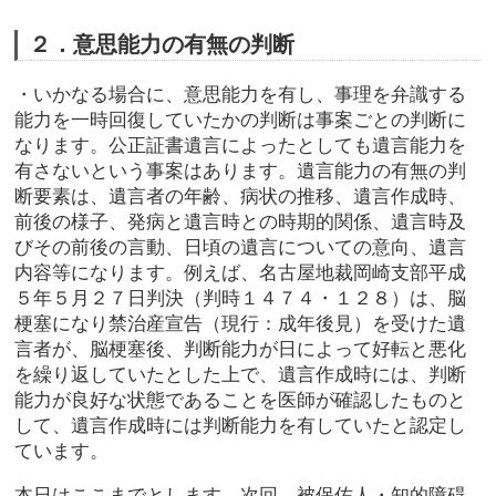
２．意思能力の有無の判断
・いかなる場合に、意思能力を有し、事理を弁識する
能力を一時回復していたかの判断は事案ごとの判断に
なります。公正証書遺言によったとしても遺言能力を
有さないという事案はあります。遺言能力の有無の判
断要素は、遺言者の年齢、病状の推移、遺言作成時、
前後の様子、発病と遺言時との時期的関係、遺言時及
びその前後の言動、日頃の遺言についての意向、遺言
内容等になります。例えば、名古屋地裁岡崎支部平成
５年５月２７日判決（判時１４７４・１２８）は、脳
梗塞になり禁治産宣告（現行：成年後見）を受けた遺
言者が、脳梗塞後、判断能力が日によって好転と悪化
を繰り返していたとした上で、遺言作成時には、判断
能力が良好な状態であることを医師が確認したものと
して、遺言作成時には判断能力を有していたと認定し
ています。
本日はここまでとします。次回、被保佐人・知的障碍