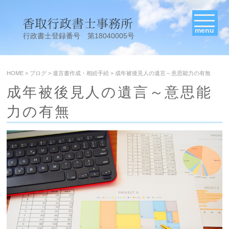
menu
行政書士登録番号 第18040005号
HOME
>
ブログ
>
遺言書作成・相続手続
>
成年被後見人の遺言～意思能力の有無
成年被後見人の遺言～意思能
力の有無