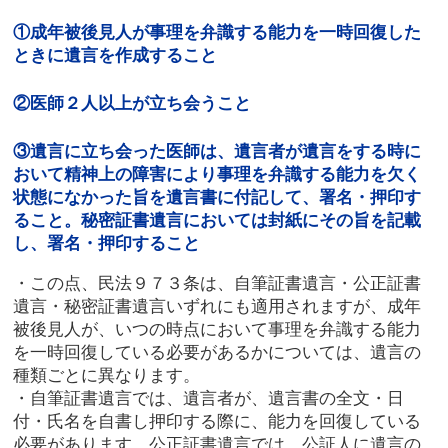
①成年被後見人が事理を弁識する能力を一時回復した
ときに遺言を作成すること
②医師２人以上が立ち会うこと
③遺言に立ち会った医師は、遺言者が遺言をする時に
おいて精神上の障害により事理を弁識する能力を欠く
状態になかった旨を遺言書に付記して、署名・押印す
ること。秘密証書遺言においては封紙にその旨を記載
し、署名・押印すること
・この点、民法９７３条は、自筆証書遺言・公正証書
遺言・秘密証書遺言いずれにも適用されますが、成年
被後見人が、いつの時点において事理を弁識する能力
を一時回復している必要があるかについては、遺言の
種類ごとに異なります。
・自筆証書遺言では、遺言者が、遺言書の全文・日
付・氏名を自書し押印する際に、能力を回復している
必要があります。公正証書遺言では、公証人に遺言の