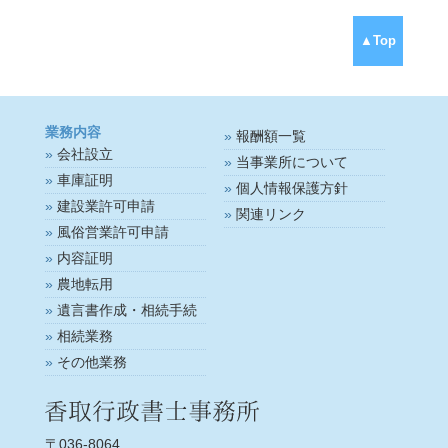
▲Top
業務内容
報酬額一覧
会社設立
当事業所について
車庫証明
個人情報保護方針
建設業許可申請
関連リンク
風俗営業許可申請
内容証明
農地転用
遺言書作成・相続手続
相続業務
その他業務
〒036-8064