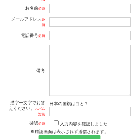
お名前
必須
メールアドレス
必
須
電話番号
必須
備考
漢字一文字でお答
日本の国旗は白と？
えください。
スパム
対策
確認
入力内容を確認しました
必須
※確認画面は表示されず送信されます。