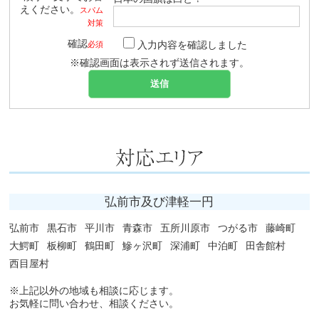
えください。
スパム
対策
確認
入力内容を確認しました
必須
※確認画面は表示されず送信されます。
弘前市及び津軽一円
弘前市
黒石市
平川市
青森市
五所川原市
つがる市
藤崎町
大鰐町
板柳町
鶴田町
鰺ヶ沢町
深浦町
中泊町
田舎館村
西目屋村
※上記以外の地域も相談に応じます。
お気軽に問い合わせ、相談ください。