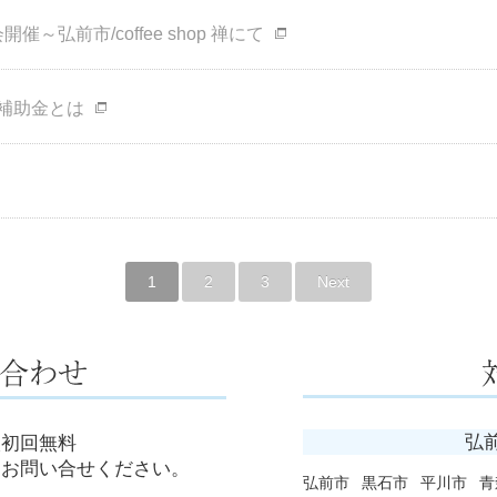
開催～弘前市/coffee shop 禅にて
補助金とは
1
2
3
Next
弘
談初回無料
にお問い合せください。
弘前市
黒石市
平川市
青