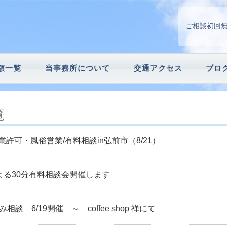
ご相談初回
額一覧
当事務所について
交通アクセス
ブロ
請
続手続
覧
許可・風俗営業/有料相談in弘前市（8/21）
よる30分有料相談会開催します
談 6/19開催 ～ coffee shop 禅にて