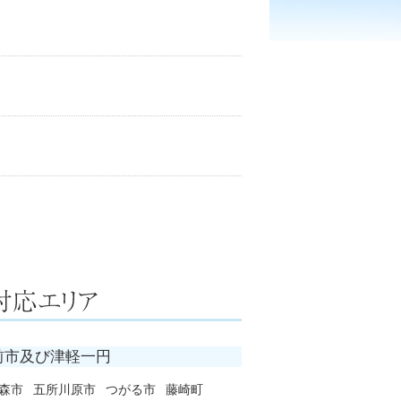
前市及び津軽一円
森市
五所川原市
つがる市
藤崎町