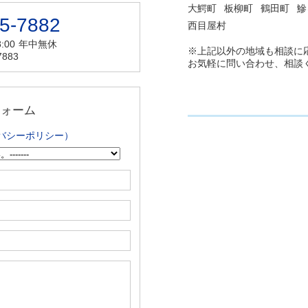
大鰐町
板柳町
鶴田町
鰺
5-7882
西目屋村
:00
年中無休
※上記以外の地域も相談に
7883
お気軽に問い合わせ、相談
フォーム
バシーポリシー）