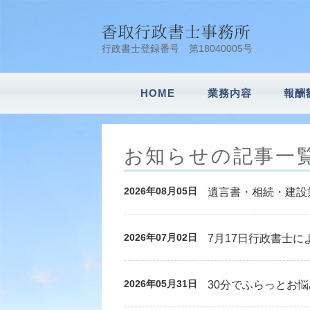
行政書士登録番号 第18040005号
HOME
業務内容
報酬
会社設立
車庫証明
建設業許可申請
風俗営業許可申
内容証明
農地転用
遺言書作成・相
相続業務
その他業務
お知らせの記事一
2026年08月05日
遺言書・相続・建設業
2026年07月02日
7月17日行政書士に
2026年05月31日
30分でふらっとお悩み相