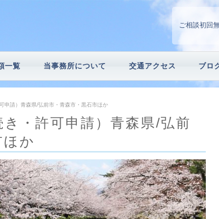
ご相談初回
額一覧
当事務所について
交通アクセス
ブロ
請
続手続
可申請）青森県/弘前市・青森市・黒石市ほか
続き・許可申請）青森県/弘前
市ほか