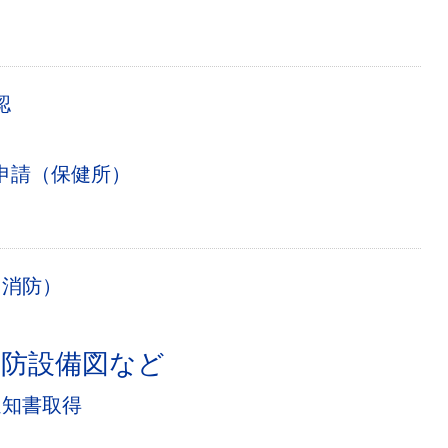
認
申請（保健所）
・消防）
消防設備図など
通知書取得
）