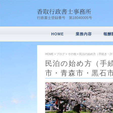
行政書士登録番号 第18040005号
HOME
業務内容
報酬
会社設立
車庫証明
建設業許可申請
風俗営業許可申
内容証明
農地転用
遺言書作成・相
相続業務
その他業務
HOME
>
ブログ
>
その他
>
民泊の始め方（手続き・許
民泊の始め方（手
市・青森市・黒石