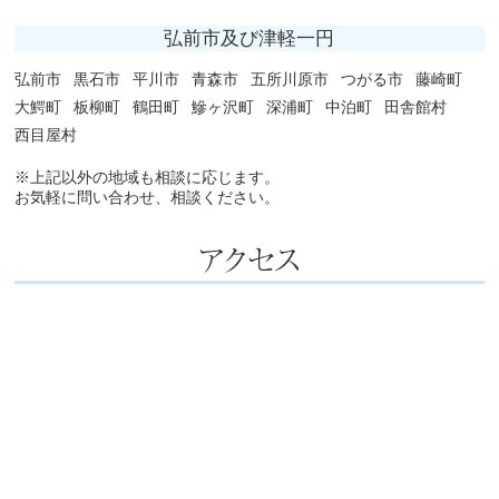
弘前市及び津軽一円
弘前市
黒石市
平川市
青森市
五所川原市
つがる市
藤崎町
大鰐町
板柳町
鶴田町
鰺ヶ沢町
深浦町
中泊町
田舎館村
西目屋村
※上記以外の地域も相談に応じます。
お気軽に問い合わせ、相談ください。