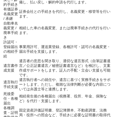
備し、払い戻し・解約申請を代行します。
約手続き
有価証券
証券会社との手続きを代行し、名義変更・移管等を行い
名義変更
ます。
/ 承継
自動車名
義変更 /
相続した車の名義変更、または廃車手続きの代行を行い
廃車手続
ます。
き
許認可・
登録届出
事業用許可、運送業登録、各種許可・認可の名義変更・
の相続手
届出手続を支援します。
続
遺言者の意思を聞き取り、適切な遺言形式（自筆証書遺
遺言書作
言／公正証書遺言／秘密証書遺言など）を検討し、文案
成支援
作成サポートをします。証人の手配・立会い支援も可能
です。
遺言執行者への就任や、遺言に基づく実務手続きをサポ
遺言執行
ートします。ただし、複雑な法律判断が必要な内容につ
手続支援
いては弁護士等と連携します。
死後委
相続発生後の各種届出（税務署、役所、年金、保険な
任・各種
ど）を代行・支援します。
届出
各種調
固定資産評価証明書、登記簿謄本、不動産調査、法務
査・証明
局・役所への照会など、手続きに必要な証明書の取得代