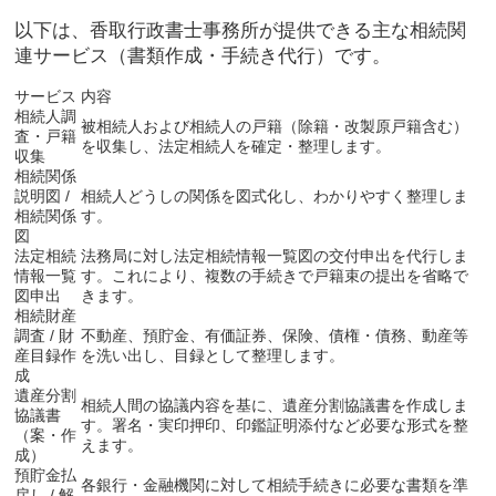
以下は、香取行政書士事務所が提供できる主な相続関
連サービス（書類作成・手続き代行）です。
サービス
内容
相続人調
被相続人および相続人の戸籍（除籍・改製原戸籍含む）
査・戸籍
を収集し、法定相続人を確定・整理します。
収集
相続関係
説明図 /
相続人どうしの関係を図式化し、わかりやすく整理しま
相続関係
す。
図
法定相続
法務局に対し法定相続情報一覧図の交付申出を代行しま
情報一覧
す。これにより、複数の手続きで戸籍束の提出を省略で
図申出
きます。
相続財産
調査 / 財
不動産、預貯金、有価証券、保険、債権・債務、動産等
産目録作
を洗い出し、目録として整理します。
成
遺産分割
相続人間の協議内容を基に、遺産分割協議書を作成しま
協議書
す。署名・実印押印、印鑑証明添付など必要な形式を整
（案・作
えます。
成）
預貯金払
各銀行・金融機関に対して相続手続きに必要な書類を準
戻し / 解