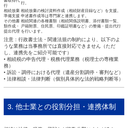
書取得代
行。
行
相続放棄
相続放棄の検討資料作成（相続財産目録など）を支援。
準備支援
申述書作成等は専門家と連携します。
その他書
相続関連の各種書類（相続関係説明書、添付書類一覧、
類作成・
戸籍附票、住民票、印鑑証明書など）の整備・提出代行
提出代理
を行います。
注意
：行政書士法・関連法規の制約により、以下のよ
うな業務は当事務所では直接対応できません（ただ
し、連携先をご紹介可能です）
• 相続税の申告代理・税務代理業務（税理士の専権業
務）
• 訴訟・調停における代理（遺産分割調停・審判など）
• 法律相談・法律判断（個別具体的な法的戦略判断等）
3. 他士業との役割分担・連携体制